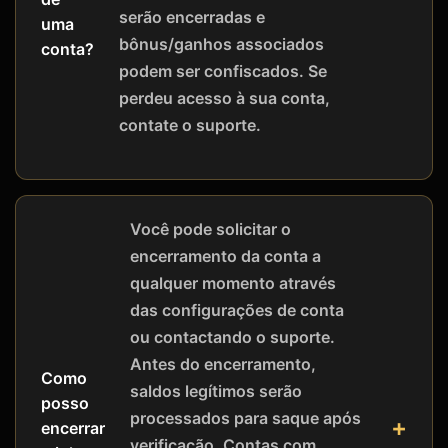
serão encerradas e
uma
bônus/ganhos associados
conta?
podem ser confiscados. Se
perdeu acesso à sua conta,
contate o suporte.
Você pode solicitar o
encerramento da conta a
qualquer momento através
das configurações de conta
ou contactando o suporte.
Antes do encerramento,
Como
saldos legítimos serão
posso
processados para saque após
encerrar
verificação. Contas com