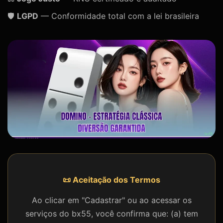
🛡️
LGPD
— Conformidade total com a lei brasileira
📜 Aceitação dos Termos
Ao clicar em "Cadastrar" ou ao acessar os
serviços do bx55, você confirma que: (a) tem