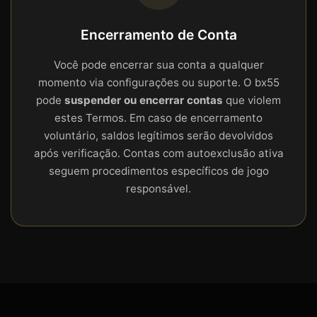
Encerramento de Conta
Você pode encerrar sua conta a qualquer
momento via configurações ou suporte. O bx55
pode
suspender ou encerrar contas
que violem
estes Termos. Em caso de encerramento
voluntário, saldos legítimos serão devolvidos
após verificação. Contas com autoexclusão ativa
seguem procedimentos específicos de jogo
responsável.