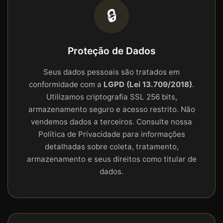
🔒
Proteção de Dados
Seus dados pessoais são tratados em
conformidade com a
LGPD (Lei 13.709/2018)
.
Utilizamos criptografia SSL 256 bits,
armazenamento seguro e acesso restrito. Não
vendemos dados a terceiros. Consulte nossa
Política de Privacidade para informações
detalhadas sobre coleta, tratamento,
armazenamento e seus direitos como titular de
dados.