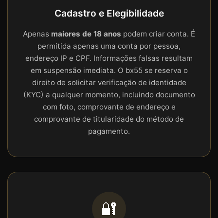
Cadastro e Elegibilidade
Apenas
maiores de 18 anos
podem criar conta. É
permitida apenas uma conta por pessoa,
endereço IP e CPF. Informações falsas resultam
em suspensão imediata. O bx55 se reserva o
direito de solicitar verificação de identidade
(KYC) a qualquer momento, incluindo documento
com foto, comprovante de endereço e
comprovante de titularidade do método de
pagamento.
🔐