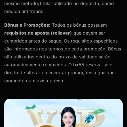
mesmo método/titular utilizado no depósito, como
medida antifraude.
Bônus e Promoções:
Todos os bônus possuem
requisitos de aposta (rollover)
que devem ser
cumpridos antes do saque. Os requisitos específicos
são informados nos termos de cada promoção. Bônus
não utilizados dentro do prazo de validade serão
automaticamente removidos. O bx55 reserva-se o
direito de alterar ou encerrar promoções a qualquer
momento com aviso prévio.