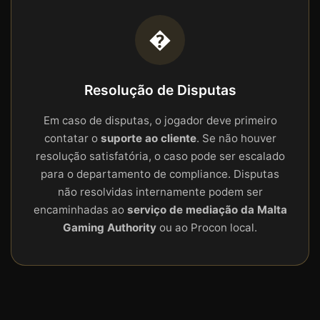
�
Resolução de Disputas
Em caso de disputas, o jogador deve primeiro
contatar o
suporte ao cliente
. Se não houver
resolução satisfatória, o caso pode ser escalado
para o departamento de compliance. Disputas
não resolvidas internamente podem ser
encaminhadas ao
serviço de mediação da Malta
Gaming Authority
ou ao Procon local.