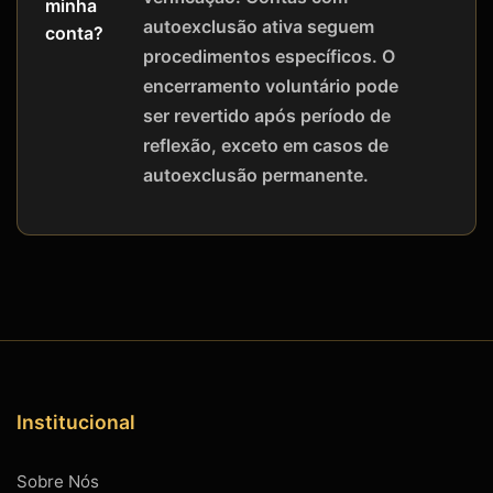
minha
autoexclusão ativa seguem
conta?
procedimentos específicos. O
encerramento voluntário pode
ser revertido após período de
reflexão, exceto em casos de
autoexclusão permanente.
Institucional
Sobre Nós