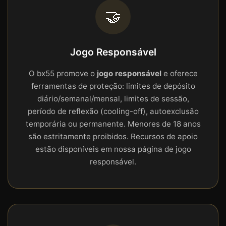
🤝
Jogo Responsável
O bx55 promove o
jogo responsável
e oferece
ferramentas de proteção: limites de depósito
diário/semanal/mensal, limites de sessão,
período de reflexão (cooling-off), autoexclusão
temporária ou permanente. Menores de 18 anos
são estritamente proibidos. Recursos de apoio
estão disponíveis em nossa página de jogo
responsável.