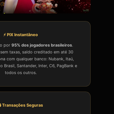
⚡ PIX Instantâneo
do por
95% dos jogadores brasileiros
.
 sem taxas, saldo creditado em até 30
ona com qualquer banco: Nubank, Itaú,
 Brasil, Santander, Inter, C6, PagBank e
todos os outros.
🔒 Transações Seguras