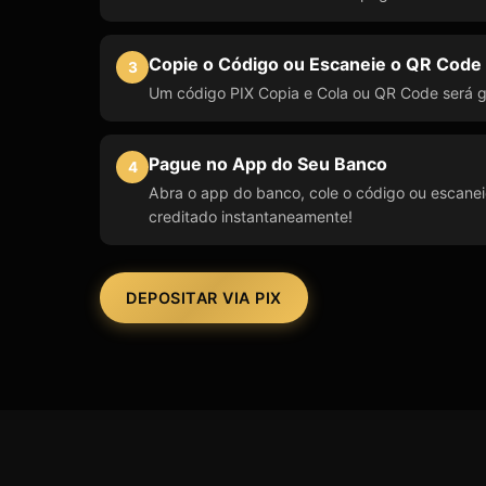
Copie o Código ou Escaneie o QR Code
3
Um código PIX Copia e Cola ou QR Code será 
Pague no App do Seu Banco
4
Abra o app do banco, cole o código ou escanei
creditado instantaneamente!
DEPOSITAR VIA PIX