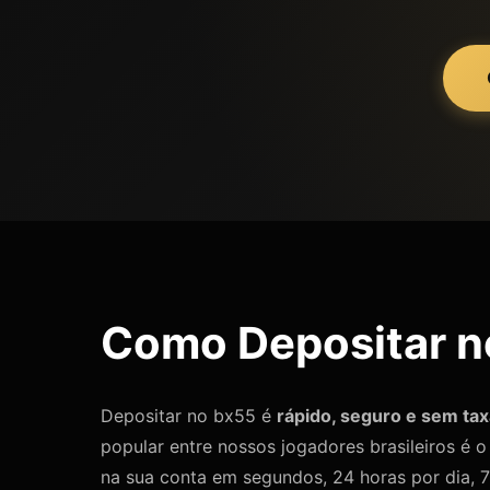
Como Depositar 
Depositar no bx55 é
rápido, seguro e sem ta
popular entre nossos jogadores brasileiros é 
na sua conta em segundos, 24 horas por dia, 7