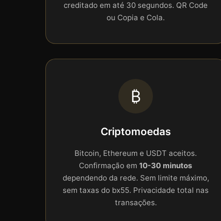
creditado em até 30 segundos. QR Code
ou Copia e Cola.
₿
Criptomoedas
Bitcoin, Ethereum e USDT aceitos.
Confirmação em
10-30 minutos
dependendo da rede. Sem limite máximo,
sem taxas do bx55. Privacidade total nas
transações.