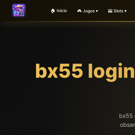
🏠 Início
🎮 Jogos ▾
🎰 Slots ▾
bx55 login
bx55 
obser